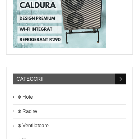
CATEGORII
❄️ Hote
❄️ Racire
❄️ Ventilatoare