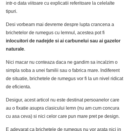
intr-o data viitoare cu explicatii referitoare la celelalte
tipuri.
Desi vorbeam mai devreme despre lupta crancena a
brichetelor de rumegus
cu lemnul, acestea pot fi
inlocuitori de nadejde si ai carbunelui sau ai gazelor
naturale
.
Nici macar nu conteaza daca ne gandim sa incalzim o
simpla soba a unei familii sau o fabrica mare. Indiferent
de situatie,
brichetele de rumegus
vor fi la un nivel ridicat
de eficienta.
Desigur, acest articol nu este destinat persoanelor care
au o fixatie asupra clasicului lemn (nu am cum concura
cu asa ceva) si nici celor care pun mare pret pe design.
E adevarat ca
brichetele de rumegus
nu vor arata nici in