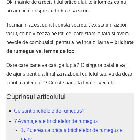
Ok, inainte de a reciti titlul articolului, te informez ca nu,
nu am uitat despre ce trebuie sa scriu.
Tocmai in acest punct consta secretul: exista un razboi
tacut, ce ne vizeaza pe toti cei care stam la tara si avem
nevoie de combustibil pentru a ne incalzi iarna –
brichete
de rumegus vs. lemne
de foc
.
Oare care parte va castiga lupta? O singura batalie va fi
de ajuns pentru a finaliza razboiul cu totul sau va da doar
tonul „cantecului”? Citeste pana la final si vei afla.
Cuprinsul articolului
Ce sunt brichetele de rumegus?
7 Avantaje ale brichetelor de rumegus
1. Puterea calorica a brichetelor de rumegus e
mare