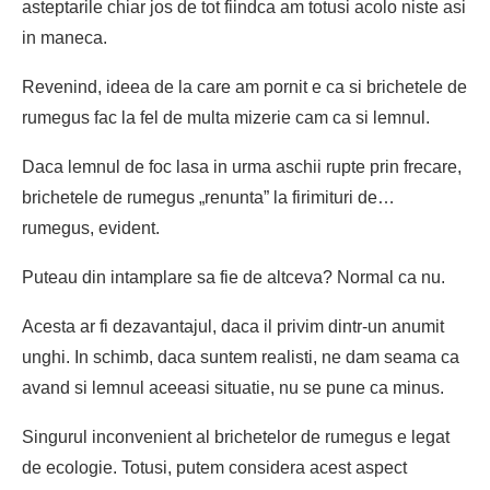
asteptarile chiar jos de tot fiindca am totusi acolo niste asi
in maneca.
Revenind, ideea de la care am pornit e ca si
brichetele de
rumegus
fac la fel de multa mizerie cam ca si lemnul.
Daca lemnul de foc lasa in urma aschii rupte prin frecare,
brichetele de rumegus
„renunta” la firimituri de…
rumegus, evident.
Puteau din intamplare sa fie de altceva? Normal ca nu.
Acesta ar fi dezavantajul, daca il privim dintr-un anumit
unghi. In schimb, daca suntem realisti, ne dam seama ca
avand si lemnul aceeasi situatie, nu se pune ca minus.
Singurul inconvenient al
brichetelor de rumegus
e legat
de ecologie. Totusi, putem considera acest aspect