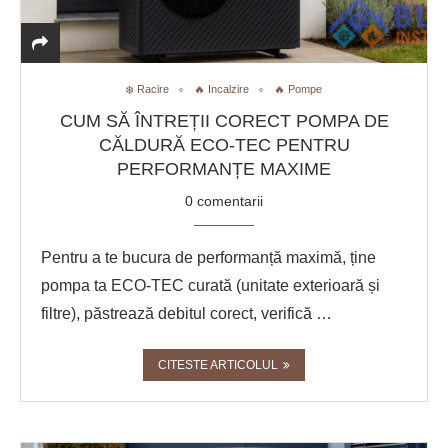
❄️ Racire
🔥 Incalzire
🔥 Pompe
CUM SĂ ÎNTREȚII CORECT POMPA DE
CĂLDURĂ ECO-TEC PENTRU
PERFORMANȚE MAXIME
0 comentarii
Pentru a te bucura de performanță maximă, ține
pompa ta ECO-TEC curată (unitate exterioară și
filtre), păstrează debitul corect, verifică …
CITESTE ARTICOLUL