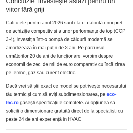
Concluzie: Investește astăzi pentru un
viitor fără griji
Calculele pentru anul 2026 sunt clare: datorită unui preț
de achiziție competitiv și a unor performanțe de top (COP
3-4), investiția într-o pompă de căldură modernă se
amortizează în mai puțin de 3 ani. Pe parcursul
următorilor 20 de ani de funcționare, vorbim despre
economii de zeci de mii de euro comparativ cu încălzirea
pe lemne, gaz sau curent electric.
Dacă vrei să știi exact ce model se potrivește necesarului
tău termic și cum să eviți subdimensionarea, pe
eco-
tec.ro
găsești specificațiile complete. Ai opțiunea să
soliciți o dimensionare gratuită direct de la specialiști cu
peste 24 de ani experiență în HVAC.