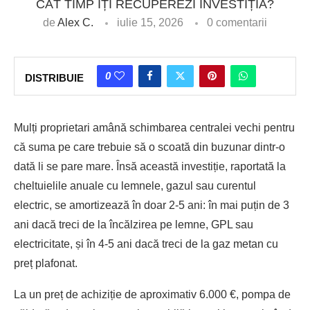
CÂT TIMP ÎȚI RECUPEREZI INVESTIȚIA?
de
Alex C.
iulie 15, 2026
0 comentarii
0
DISTRIBUIE
Mulți proprietari amână schimbarea centralei vechi pentru
că suma pe care trebuie să o scoată din buzunar dintr-o
dată li se pare mare. Însă această investiție, raportată la
cheltuielile anuale cu lemnele, gazul sau curentul
electric, se amortizează în doar 2-5 ani: în mai puțin de 3
ani dacă treci de la încălzirea pe lemne, GPL sau
electricitate, și în 4-5 ani dacă treci de la gaz metan cu
preț plafonat.
La un preț de achiziție de aproximativ 6.000 €, pompa de