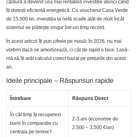
căldură a devenit cea mai rentabilă investiție atunci când
îți dorești eficiență energetică. Cu voucherul Casa Verde
de 15.000 lei, investiția ta netă scade atât de mult încât
sistemul se plătește singur într-un timp record.
În acest articol îți pun cifrele pe masă: în 2026, nu mai
vorbim dacă se amortizează, ci cât de rapid o face. Lasă-
mă să îți arăt calculul corect bazat pe prețurile din acest
an.
Ideile principale – Răspunsuri rapide
Întrebare
Răspuns Direct
În cât timp îți recuperezi
2-3 ani (economie de
banii în comparație cu
2.500 – 3.500 €/an)
centrala pe lemne?