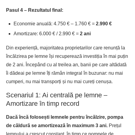
Pasul 4 – Rezultatul final:
Economie anuală: 4.750 € – 1.760 € =
2.990 €
Amortizare: 6.000 € / 2.990 € =
2 ani
Din experiență, majoritatea proprietarilor care renunță la
încălzirea pe lemne își recuperează investiția în mai puțin
de 2 ani. Începând cu al treilea an, banii pe care altădată
îi dădeai pe lemne îți rămân integral în buzunar: nu mai
cumperi, nu mai transporți și nu mai cureți cenușa.
Scenariul 1: Ai centrală pe lemne –
Amortizare în timp record
Dacă încă folosești lemnele pentru încălzire, pompa
de căldură se amortizează în maximum 3 ani.
Prețul
lemnului a crescut constant, în timp ce pompele de