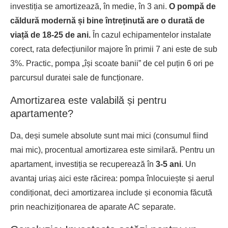
investiția se amortizează, în medie, în 3 ani.
O pompă de
căldură modernă și bine întreținută are o durată de
viață de 18-25 de ani.
În cazul echipamentelor instalate
corect, rata defecțiunilor majore în primii 7 ani este de sub
3%. Practic, pompa „își scoate banii” de cel puțin 6 ori pe
parcursul duratei sale de funcționare.
Amortizarea este valabilă și pentru
apartamente?
Da, deși sumele absolute sunt mai mici (consumul fiind
mai mic), procentual amortizarea este similară. Pentru un
apartament, investiția se recuperează în
3-5 ani
. Un
avantaj uriaș aici este răcirea: pompa înlocuiește și aerul
condiționat, deci amortizarea include și economia făcută
prin neachiziționarea de aparate AC separate.