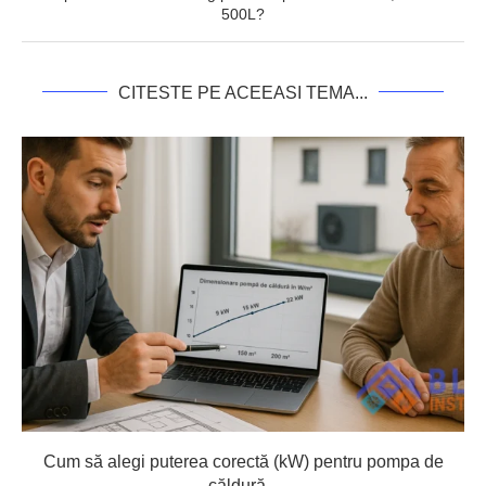
500L?
CITESTE PE ACEEASI TEMA...
Cum să alegi puterea corectă (kW) pentru pompa de
căldură...