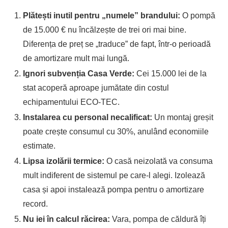
Plătești inutil pentru „numele” brandului:
O pompă
de 15.000 € nu încălzește de trei ori mai bine.
Diferența de preț se „traduce” de fapt, într-o perioadă
de amortizare mult mai lungă.
Ignori subvenția Casa Verde:
Cei 15.000 lei de la
stat acoperă aproape jumătate din costul
echipamentului ECO-TEC.
Instalarea cu personal necalificat:
Un montaj greșit
poate crește consumul cu 30%, anulând economiile
estimate.
Lipsa izolării termice:
O casă neizolată va consuma
mult indiferent de sistemul pe care-l alegi. Izolează
casa și apoi instalează pompa pentru o amortizare
record.
Nu iei în calcul răcirea:
Vara, pompa de căldură îți