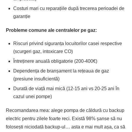
Costuri mari cu reparațiile după trecerea perioadei de
garanție
Probleme comune ale centralelor pe gaz:
Riscuri privind siguranța locuitorilor casei respective
(scurgeri gaz, intoxicare CO)
Întreținere anuală obligatorie (200-400€)
Dependența de branșament la rețeaua de gaz
(presiune insuficientă)
Durată de viață mai mică (12-15 ani vs 20-25 ani în
cazul unei pompe)
Recomandarea mea: alege pompa de căldură cu backup
electric pentru zilele foarte reci. Există 98% șanse să nu
folosești niciodată backup-ul… asta e mai mult așa, ca să