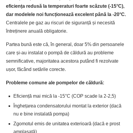
eficiența redusă la temperaturi foarte scăzute (-15°C),
dar modelele noi funcționează excelent până la -20°C.
Centralele pe gaz au riscuri de siguranță și necesită
întreținere anuală obligatorie.
Partea bună este că, în general, doar 5% din persoanele
care și-au instalat o pompă de căldură au probleme
semnificative, majoritatea acestora putând fi rezolvate
ușor, făcând setările corecte.
Probleme comune ale pompelor de căldură:
Eficiență mai mică la -15°C (COP scade la 2-2,5)
Înghețarea condensatorului montat la exterior (dacă
nu e bine instalată pompa)
Zgomotul emis de unitatea exterioară (dacă e prost
amplasată)