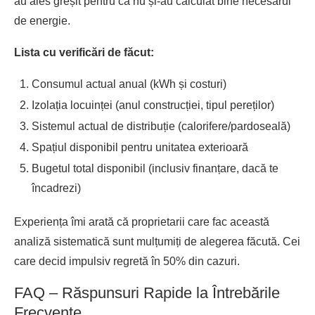
au ales greșit pentru că nu și-au calculat bine necesarul
de energie.
Lista cu verificări de făcut:
Consumul actual anual (kWh și costuri)
Izolația locuinței (anul construcției, tipul pereților)
Sistemul actual de distribuție (calorifere/pardoseală)
Spațiul disponibil pentru unitatea exterioară
Bugetul total disponibil (inclusiv finanțare, dacă te
încadrezi)
Experiența îmi arată că proprietarii care fac această
analiză sistematică sunt mulțumiți de alegerea făcută. Cei
care decid impulsiv regretă în 50% din cazuri.
FAQ – Răspunsuri Rapide la Întrebările
Frecvente