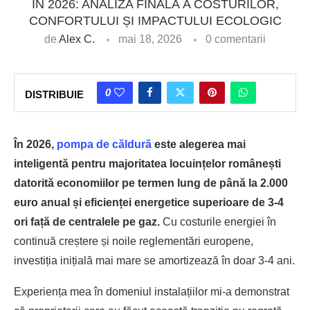
ÎN 2026: ANALIZA FINALĂ A COSTURILOR,
CONFORTULUI ȘI IMPACTULUI ECOLOGIC
de
Alex C.
mai 18, 2026
0 comentarii
0
DISTRIBUIE
În 2026,
pompa de căldură
este alegerea mai
inteligentă pentru majoritatea locuințelor românești
datorită economiilor pe termen lung de până la 2.000
euro anual și eficienței energetice superioare de 3-4
ori față de centralele pe gaz.
Cu costurile energiei în
continuă creștere și noile reglementări europene,
investiția inițială mai mare se amortizează în doar 3-4 ani.
Experiența mea în domeniul instalațiilor mi-a demonstrat