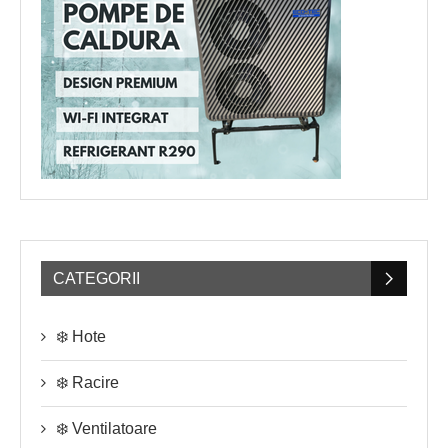
CATEGORII
❄️ Hote
❄️ Racire
❄️ Ventilatoare