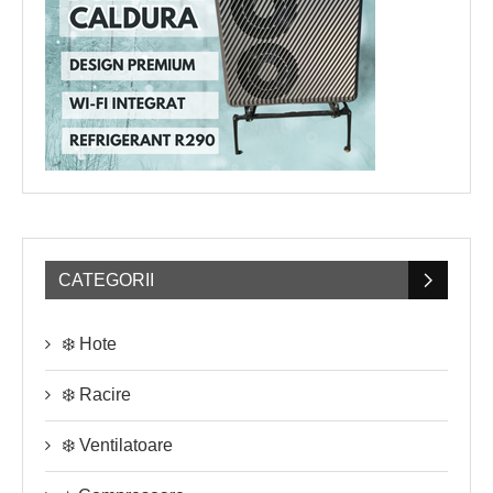
CATEGORII
❄️ Hote
❄️ Racire
❄️ Ventilatoare