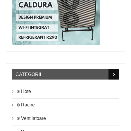
CATEGORII
❄️ Hote
❄️ Racire
❄️ Ventilatoare