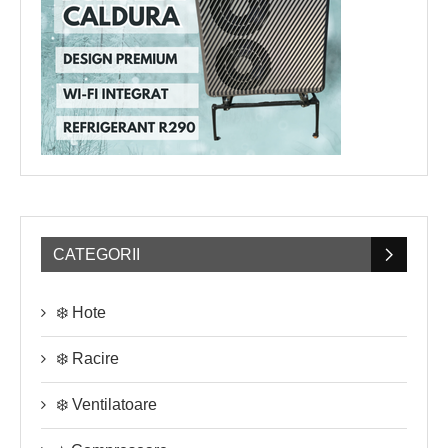
CATEGORII
❄️ Hote
❄️ Racire
❄️ Ventilatoare