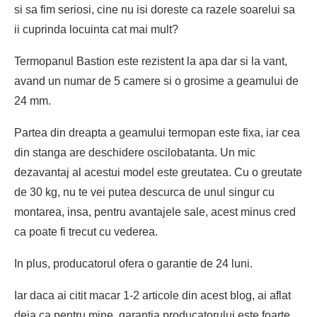
si sa fim seriosi, cine nu isi doreste ca razele soarelui sa
ii cuprinda locuinta cat mai mult?
Termopanul Bastion este rezistent la apa dar si la vant,
avand un numar de 5 camere si o grosime a geamului de
24 mm.
Partea din dreapta a geamului termopan este fixa, iar cea
din stanga are deschidere oscilobatanta. Un mic
dezavantaj al acestui model este greutatea. Cu o greutate
de 30 kg, nu te vei putea descurca de unul singur cu
montarea, insa, pentru avantajele sale, acest minus cred
ca poate fi trecut cu vederea.
In plus, producatorul ofera o garantie de 24 luni.
Iar daca ai citit macar 1-2 articole din acest blog, ai aflat
deja ca pentru mine, garantia producatorului este foarte