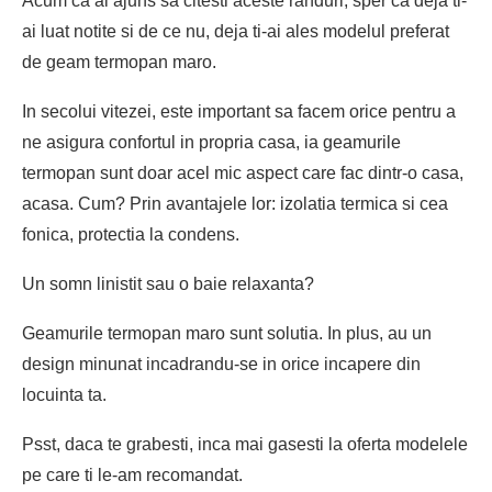
Acum ca ai ajuns sa citesti aceste randuri, sper ca deja ti-
ai luat notite si de ce nu, deja ti-ai ales modelul preferat
de geam termopan maro.
In secolui vitezei, este important sa facem orice pentru a
ne asigura confortul in propria casa, ia geamurile
termopan sunt doar acel mic aspect care fac dintr-o casa,
acasa. Cum? Prin avantajele lor: izolatia termica si cea
fonica, protectia la condens.
Un somn linistit sau o baie relaxanta?
Geamurile termopan maro sunt solutia. In plus, au un
design minunat incadrandu-se in orice incapere din
locuinta ta.
Psst, daca te grabesti, inca mai gasesti la oferta modelele
pe care ti le-am recomandat.