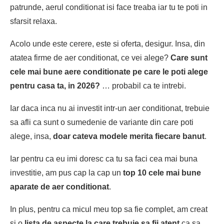
patrunde, aerul conditionat isi face treaba iar tu te poti in
sfarsit relaxa.
Acolo unde este cerere, este si oferta, desigur. Insa, din
atatea firme de aer conditionat, ce vei alege?
Care sunt
cele mai bune aere conditionate pe care le poti alege
pentru casa ta, in 2026?
… probabil ca te intrebi.
Iar daca inca nu ai investit intr-un aer conditionat, trebuie
sa afli ca sunt o sumedenie de variante din care poti
alege, insa,
doar cateva modele merita fiecare banut
.
Iar pentru ca eu imi doresc ca tu sa faci cea mai buna
investitie, am pus cap la cap un
top 10 cele mai bune
aparate de aer conditionat
.
In plus, pentru ca micul meu top sa fie complet, am creat
si o
lista de aspecte la care trebuie sa fii atent
ca sa