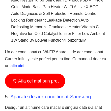
Auto Restart Turbo Self Clean Dry Mode 3D Air Flow
Quiet Mode Base Pan Heater Wi-Fi Active X-ECO
Auto Diagnosis & Self Protection Remote Control
Locking Refrigerant Leakage Detection Auto
Defrosting Memorize Crankcase Heater Vitamin C
Negative Ion Cold Catalyst Ionizer Filter Low Ambient
1W Stand By Louver Function/Horizontally
Un aer conditionat cu WI-FI? Aparatul de aer conditionat
Carrier Infinity este perfect pentru tine. Comanda-l doar cu
un
clic aici
.
🛒 Afla cel mai bun pret
5.
Aparate de aer conditionat Samsung
Desigur un alt nume care macar o singura data s-a aflat